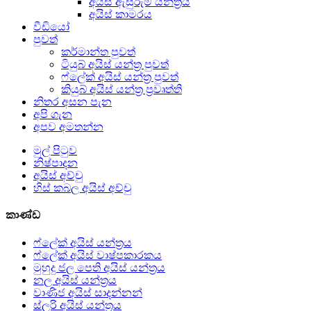
අයිස් ඇසුරුම් යන්ත්‍රය
අයිස් කාමරය
වීඩියෝ
පුවත්
කර්මාන්ත පුවත්
ටියුබ් අයිස් යන්ත්‍ර පුවත්
ෆ්ලේක් අයිස් යන්ත්‍ර පුවත්
කියුබ් අයිස් යන්ත්‍ර ප්‍රවෘත්ති
නිතර අසන පැන
අපි ගැන
අපව අමතන්න
මුල් පිටුව
නිෂ්පාදන
අයිස් අච්චු
හිස් කබල අයිස් අච්චු
කාණ්ඩ
ෆ්ලේක් අයිස් යන්ත්‍රය
ෆ්ලේක් අයිස් වාෂ්පකාරකය
මුහුදු ජල පෙති අයිස් යන්ත්‍රය
නල අයිස් යන්ත්‍රය
වාණිජ අයිස් සාදන්නන්
ස්ලරි අයිස් යන්ත්‍රය