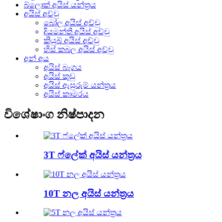
බ්ලොක් අයිස් යන්ත්‍රය
අයිස් අච්චු
බෝල අයිස් අච්චු
දියමන්ති අයිස් අච්චු
කියුබ් අයිස් අච්චු
හිස් කබල අයිස් අච්චු
අන් අය
අයිස් බෑගය
අයිස් කුඩු
අයිස් ඇසුරුම් යන්ත්‍රය
අයිස් කාමරය
විශේෂාංග නිෂ්පාදන
3T ෆ්ලේක් අයිස් යන්ත්‍රය
10T නල අයිස් යන්ත්‍රය