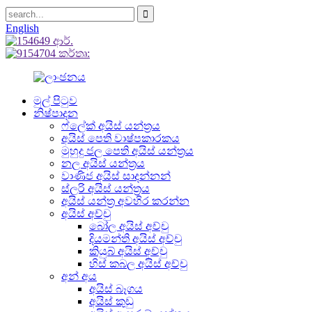
English
මුල් පිටුව
නිෂ්පාදන
ෆ්ලේක් අයිස් යන්ත්‍රය
අයිස් පෙති වාෂ්පකාරකය
මුහුදු ජල පෙති අයිස් යන්ත්‍රය
නල අයිස් යන්ත්‍රය
වාණිජ අයිස් සාදන්නන්
ස්ලරි අයිස් යන්ත්‍රය
අයිස් යන්ත්‍ර අවහිර කරන්න
අයිස් අච්චු
බෝල අයිස් අච්චු
දියමන්ති අයිස් අච්චු
කියුබ් අයිස් අච්චු
හිස් කබල අයිස් අච්චු
අන් අය
අයිස් බෑගය
අයිස් කුඩු