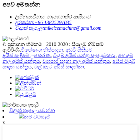
අපව අමතන්න
ලිපිනය:
චීනය, නැගෙනහිර ආසියාව
දුරකථන:
+86 13825291035
විද්‍යුත් තැපෑල:
mikeicemachine@gmail.com
© ප්‍රකාශන හිමිකම - 2010-2020 : සියලුම හිමිකම්
ඇවිරිණි.
විශේෂාංග නිෂ්පාදන
,
අඩවි සිතියම
අයිස් සෑදීමේ උපකරණ
,
ටියුබ් අයිස් යන්ත්‍ර සැපයුම්කරු
,
හොඳම
නල අයිස් යන්ත්‍රය
,
ව්‍යාපාර සඳහා නල අයිස් යන්ත්‍රය
,
අයිස් ටියුබ්
සාදන යන්ත්‍රය
,
ගල් කැට අයිස් සාදන්නා
,
විද්‍යුත් තැපෑල යවන්න
නම් වට්සැප්
x