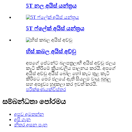
5T නල අයිස් යන්ත්‍රය
5T ෆ්ලේක් අයිස් යන්ත්‍රය
හිස් කබල අයිස් අච්චු
අපගේ පේටන්ට් බලපත්‍රලාභී අයිස් අච්චු ජලය
කැටි කිරීමේ ක්‍රියාවලිය පාලනය කරයි. අපගේ
අයිස් අච්චු අයිස් බෝල හෝ කැට තුළ කැටි
කිරීමට පෙර ජලයේ ඇති සියලුම වායු බුබුලු
සහ අපද්‍රව්‍ය හුදකලා කර ඉවත් කරයි.
පරීක්ෂණයක්
විස්තර
සම්බන්ධතා පෝරමය
අපව අමතන්න
අපි ගැන
නිතර අසන පැන