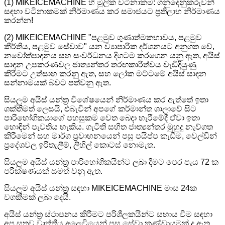
(1) MIKEICEMACHINE හි මූලික වටිනාකම: ගනුදෙනුකරුවන්
සඳහා වටිනාකමක් නිර්මාණය කර සමාජයට ප්‍රතිලාභ නිර්මාණය
කරන්න!
(2) MIKEICEMACHINE "පළමුව ගුණාත්මකභාවය, පළමුව
කීර්තිය, පළමුව සේවාව" යන ව්‍යාපාරික දර්ශනයට අනුගත වේ,
නවෝත්පාදනය සහ සංවර්ධනය දිගටම කරගෙන යනු ඇත, අයිස්
සාදන උපකරණවල ජාත්‍යන්තර තරඟකාරිත්වය වැඩිදියුණු
කිරීමට උත්සාහ කරනු ඇත, සහ ලෝක මට්ටමේ අයිස් සාදන
සන්නාමයක් බවට පත්වනු ඇත.
සියලුම අයිස් යන්ත්‍ර විශේෂයෙන් නිර්මාණය කර ඇත්තේ ඉතා
ශක්තිමත් ලෙසයි, එබැවින් අපගේ කර්මාන්ත ශාලාවේ සිට
පාරිභෝගිකයාගේ පහසුකම වෙත බෙදා හැරීමේදී ඒවා ඉතා
හොඳින් පැවතිය හැකිය. ගැටිති සහිත ජාත්‍යන්තර මුහුදු නැව්ගත
කිරීමෙන් සහ මාර්ග ප්‍රවාහනයෙන් පසු පයිප්ප කැඩීම, වෙල්ඩින්
ප්‍රදේශවල ඉරිතැලීම්, ලිහිල් කොටස් නොමැත.
සියලුම අයිස් යන්ත්‍ර පාරිභෝගිකයින්ට ලබා දීමට පෙර පැය 72 ක
පරීක්ෂණයක් සමත් වනු ඇත.
සියලුම අයිස් යන්ත්‍ර සඳහා MIKEICEMACHINE මාස 24ක
වගකීමක් ලබා දෙයි.
අයිස් යන්ත්‍ර ස්ථාපනය කිරීමට පරිශීලකයින්ට සහාය වීම සඳහා
අප සතුව වෘත්තීය අලෙවියෙන් පසු සේවා කණ්ඩායමක් ද ඇත.