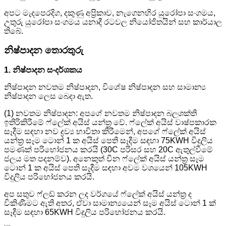
අපට මැදපෙරදිග, දකුණු අප්‍රිකාව, නැගෙනහිර යුරෝපා සංගමය,
උතුරු යුරෝපා සංගමය යනාදී රටවල නියෝජිතයින් සහ කාර්යාල
තිබේ.
නිෂ්පාදන තොරතුරු
1. නිෂ්පාදන සංදර්ශකය
නිෂ්පාදන නවතම නිෂ්පාදන, විශේෂ නිෂ්පාදන සහ සාමාන්‍ය
නිෂ්පාදන ලෙස බෙදා ඇත.
(1) නවතම නිෂ්පාදන: අපගේ නවතම නිෂ්පාදන බලශක්ති
ඉතිරිකිරීමේ ෆ්ලේක් අයිස් යන්ත්‍ර වේ. ෆ්ලේක් අයිස් වාෂ්පකාරක
සෑදීම සඳහා නව ද්‍රව්‍ය භාවිතා කිරීමෙන්, අපගේ ෆ්ලේක් අයිස්
යන්ත්‍ර සෑම ටොන් 1 ක අයිස් පෙති සෑදීම සඳහා 75KWH විදුලිය
පමණක් පරිභෝජනය කරයි (30C පරිසර සහ 20C ඇතුල්වීමේ
ජලය මත පදනම්ව). අනෙකුත් චීන ෆ්ලේක් අයිස් යන්ත්‍ර සෑම
ටොන් 1 ක අයිස් පෙති සෑදීම සඳහා අවම වශයෙන් 105KWH
විදුලිය පරිභෝජනය කරයි.
අප සතුව ෆ්ලඩ් කරන ලද වර්ගයේ ෆ්ලේක් අයිස් යන්ත්‍ර ද
විකිණීමට ඇති අතර, ඒවා සාමාන්‍යයෙන් සෑම අයිස් ටොන් 1 ක්
සෑදීම සඳහා 65KWH විදුලිය පරිභෝජනය කරයි.