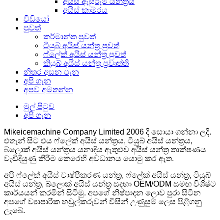
අයිස් ඇසුරුම් යන්ත්‍රය
අයිස් කාමරය
වීඩියෝ
පුවත්
කර්මාන්ත පුවත්
ටියුබ් අයිස් යන්ත්‍ර පුවත්
ෆ්ලේක් අයිස් යන්ත්‍ර පුවත්
කියුබ් අයිස් යන්ත්‍ර ප්‍රවෘත්ති
නිතර අසන පැන
අපි ගැන
අපව අමතන්න
මුල් පිටුව
අපි ගැන
Mikeicemachine Company Limited 2006 දී සොයා ගන්නා ලදී.
එතැන් සිට එය ෆ්ලේක් අයිස් යන්ත්‍රය, ටියුබ් අයිස් යන්ත්‍රය,
බ්ලොක් අයිස් යන්ත්‍රය යනාදිය ඇතුළුව අයිස් යන්ත්‍ර තාක්ෂණය
වැඩිදියුණු කිරීම කෙරෙහි අවධානය යොමු කර ඇත.
අපි ෆ්ලේක් අයිස් වාෂ්පීකරණ යන්ත්‍ර, ෆ්ලේක් අයිස් යන්ත්‍ර, ටියුබ්
අයිස් යන්ත්‍ර, බ්ලොක් අයිස් යන්ත්‍ර සඳහා OEM/ODM සමඟ විශිෂ්ට
කාර්යයන් කරමින් සිටිමු. අපගේ නිෂ්පාදන ලොව පුරා සිටින
අපගේ ව්‍යාපාරික හවුල්කරුවන් විසින් උණුසුම් ලෙස පිළිගනු
ලැබේ.