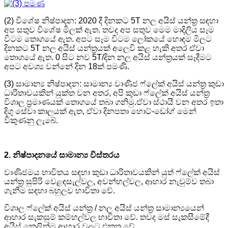
(2) විශේෂ නිෂ්පාදන: 2020 දී දිනකට 5T නල අයිස් යන්ත්‍ර සඳහා
අප සතුව විශේෂ මිලක් ඇත. තවද අප සතුව මෙම මාදිලිය සෑම
විටම තොගයේ ඇත. අපට සෑම විටම ලෝකයේ හොඳම මිලට
දිනකට 5T නල අයිස් යන්ත්‍රයක් අලෙවි කළ හැකි අතර ඒවා
තොගයේ ඇත. 0 සිට නව 5T/දින නල අයිස් යන්ත්‍රයක් සෑදීමට
අපට අවශ්‍ය වන්නේ දින 18ක් පමණි.
(3) සාමාන්‍ය නිෂ්පාදන: සාමාන්‍ය වාණිජ ෆ්ලේක් අයිස් යන්ත්‍ර කුඩා
ධාරිතාවයකින් යුක්ත වන අතර, අපි කුඩා ෆ්ලේක් අයිස් යන්ත්‍ර
විශාල ප්‍රමාණයක් තොගයේ තබා ගනිමු.ඒවා ස්ථායී වන අතර ඉතා
දිගු සේවා කාලයක් ඇත, ඒවා දිනපතා හොට්-ඩෝග් මෙන්
විකුණනු ලැබේ.
2. නිෂ්පාදනයේ සාමාන්‍ය විස්තරය
වාණිජමය භාවිතය සඳහා කුඩා ධාරිතාවයකින් යුත් ෆ්ලේක් අයිස්
යන්ත්‍ර සුපිරි වෙළඳසැල්වල, අවන්හල්වල, ආහාර නැවුම්ව තබා
ගැනීම සඳහා බහුලව භාවිතා වේ.
විශාල ෆ්ලේක් අයිස් යන්ත්‍ර / නල අයිස් යන්ත්‍ර සාමාන්‍යයෙන්
ආහාර සැකසුම් කම්හල්වල භාවිතා වේ. තවද මස් සැකසීමේදී
අයිස් කෙලින්ම ආහාර වලට එකතු වේ.