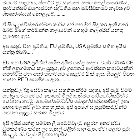
මට්ටම් පාලනය, ස්මාර්ට් ද්‍රව සැපයුම, සුමට තෙල් සංසරණය,
කාර්යක්ෂම ඩිෆ්‍රොස්ටින් පද්ධතිය සහ සම්පීඩකයට නැවත ද්‍රව
ශීතකරණයක් නොලැබේ.........
ඒ සියලු සවිස්තරාත්මක කාර්යයන් හොඳින් සිදු කර ඇති අතර
ඔබට මගේ කර්මාන්ත ශාලාවෙන් හොඳම නල අයිස් යන්ත්‍ර
ලැබෙනු ඇත.
අප සතුව චීන ප්‍රමිතිය, EU ප්‍රමිතිය, USA ප්‍රමිතිය සහිත අයිස්
යන්ත්‍ර තිබේ.....
EU සහ USA ප්‍රමිතීන් සහිත අයිස් යන්ත්‍ර සඳහා, වයර් වර්ණ CE
නීති අනුගමනය කළ යුතුය, ද්‍රව ග්‍රාහකය ආරක්ෂක කපාටයකින්
සමන්විත වන අතර කපාටයට කෙළවර 2 ක් ඇත, සියලුම පීඩන
භාජන PED සහතිකය ඇත.........
යන්ත්‍රවල දිගු සේවා කාලය සහතික කිරීම සඳහා, අපි සෑම විටම
යන්ත්‍ර සමඟ අමතර කොටස් මිලදී ගැනීමට පාරිභෝගිකයින්ට
යෝජනා කරමු. පොම්ප/මෝටර්/සංවේදක/ස්පර්ශක/රිලේ ඉතා
හොඳ මිලකට ලබා ගත හැකිය, අපි අපගේ සැපයුම්කරුවන්ට
ගෙවන මුදලට සමාන මිලකට.
අපි අයිස් යන්ත්‍ර සම්මත ලී පෙට්ටිවලට අසුරන අතර ඒවා
ධූමකරණය කරන ලද පැනල් වලින් සාදා ඇත. ඒවා ලොව පුරා
සියලුම රටවලට පිළිගත හැකිය.