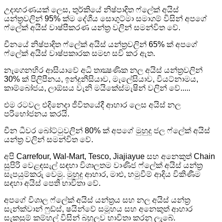
උදාහරණයක් ලෙස, තුර්කියේ නිෂ්පාදිත ෆ්ලේක් අයිස්
යන්ත්‍රවලින් 95% ක්ම දේශීය සොගුට්මා සමාගම් විසින් අපගේ
ෆ්ලේක් අයිස් වාෂ්පීකරණ යන්ත්‍ර වලින් සමන්විත වේ.
චීනයේ නිෂ්පාදිත ෆ්ලේක් අයිස් යන්ත්‍රවලින් 65% ක් අපගේ
ෆ්ලේක් අයිස් වාෂ්පකාරක සමඟ සවි කර ඇත.
නැගෙනහිර ආසියාවේ අධි තාක්‍ෂණික නල අයිස් යන්ත්‍රවලින්
30% ක් පිලිපීනය, ඉන්දුනීසියාව, මැලේසියාව, වියට්නාමය,
කාම්බෝජය, ලාඕසය වැනි මයිකේස්මැෂින් වලින් වේ.....
එම රටවල එදිනෙදා ජීවිතයේදී ආහාර ලෙස අයිස් නල
පරිභෝජනය කරයි.
චීන ධීවර බෝට්ටුවලින් 80% ක් අපගේ මුහුදු ජල ෆ්ලේක් අයිස්
යන්ත්‍ර වලින් සමන්විත වේ.
අපි Carrefour, Wal-Mart, Tesco, Jiajiayue සහ අනෙකුත් Chain
සුපිරි වෙළඳසැල් සඳහා විශාලතම වාණිජ ෆ්ලේක් අයිස් යන්ත්‍ර
සැපයුම්කරු වෙමු. මුහුදු ආහාර, මාළු, හමුවීම් ආදිය විකිණීම
සඳහා අයිස් පෙති භාවිතා වේ.
අපගේ විශාල ෆ්ලේක් අයිස් යන්ත්‍රය සහ නල අයිස් යන්ත්‍ර
සැන්ක්වාන් ෆුඩ්ස්, ෂයින්වේ සමූහය සහ අනෙකුත් ආහාර
සැකසුම් කම්හල් විසින් බහුලව භාවිතා කරනු ලැබේ.