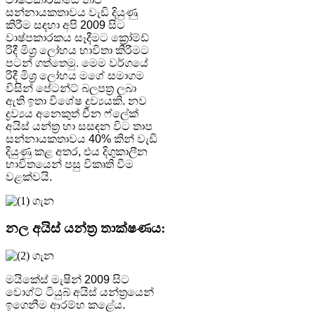
සන්නායකතාවය වැඩි දියුණු
කිරීම සඳහා අපි 2009 සිට
වාෂ්පකාරකය සෑදීමට ක්‍රෝම්ඩ්
රිදී මිශ්‍ර ලෝහය භාවිතා කිරීමට
පටන් ගත්තෙමු. මෙම වර්ගයේ
රිදී මිශ්‍ර ලෝහය මගේ සමාගම
විසින් පේටන්ට් බලපත්‍ර ලබා
ඇති ඉතා විශේෂ ද්‍රව්‍යයකි. නව
ද්‍රව්‍යය අනෙකුත් චීන ෆ්ලේක්
අයිස් යන්ත්‍ර හා සසඳන විට තාප
සන්නායකතාවය 40% කින් වැඩි
දියුණු කළ අතර, එය දිගුකාලීන
භාවිතයෙන් පසු විකෘති වීම
වළක්වයි.
නල අයිස් යන්ත්‍ර තාක්ෂණය:
මයිකේස් මැෂින් 2009 සිට
වොග්ට් ටියුබ් අයිස් යන්ත්‍රයෙන්
ඉගෙනීම ආරම්භ කළේය.