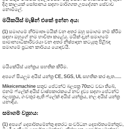
දිගු කාලයක් සෝපානය සඳහා මාර්ගගත උපදේශන සේවාව
නොමිලේ.
මයිකයිස් මැෂින් එකේ ඉන්න අය:
(1) සමාගමේ නිර්මාතෘ මයික් වන අතර ඔහු සමාගම නම් කිරීම
සඳහා ඔහුගේ නම භාවිතා කළේය. මයික් දැන් සමාගමේ
සාමාන්‍යාධිකාරීවරයා වන අතර නිෂ්පාදන කටයුතු පිළිබඳ
සමාගමේ ප්‍රධාන කාර්යය යොදවයි.
මයිකේයිස් යන්ත්‍රය සහතික කිරීම.
අපගේ සියලුම අයිස් යන්ත්‍ර CE, SGS, UL සහතික කර ඇත......
Mikeicemachine සතුව පේටන්ට් බලපත්‍ර 70කට වඩා තිබේ,
එනම් ෆ්ලේක් අයිස් වාෂ්පකාරකයේ නව ද්‍රව්‍ය සඳහා පේටන්ට්
බලපත්‍රය, ගංවතුර ඇති ෆ්ලේක් අයිස් යන්ත්‍රය, නල අයිස් යන්ත්‍ර
යනාදිය.
සමාගම් ව්‍යුහය:
(1) අපගේ දෙපාර්තමේන්තු අතරට සංවර්ධන දෙපාර්තමේන්තුව,