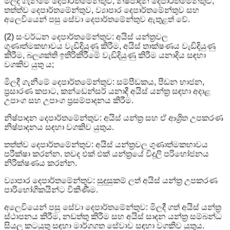
මිලදී ගැනීමේ දෙපාර්තමේන්තුව, නිෂ්පාදන දෙපාර්තමේන්තුව,
තත්ත්ව දෙපාර්තමේන්තුව, ව්‍යාපාර දෙපාර්තමේන්තුව සහ
අලෙවියෙන් පසු සේවා දෙපාර්තමේන්තුව ඇතුළත් වේ.
(2) සංවර්ධන දෙපාර්තමේන්තුව: අයිස් යන්ත්‍රවල
ගුණාත්මකභාවය වැඩිදියුණු කිරීම, අයිස් තාක්ෂණය වැඩිදියුණු
කිරීම, බලශක්ති ඉතිරිකිරීමේ වැඩිදියුණු කිරීම යනාදිය සඳහා
වගකිව යුතු ය;
මිලදී ගැනීමේ දෙපාර්තමේන්තුව: සම්පීඩකය, පීඩන භාජන,
ප්‍රසාරණ කපාට, කන්ඩෙන්සර් යනාදී අයිස් යන්ත්‍ර සඳහා අදාළ
උපාංග සහ උපාංග ප්‍රසම්පාදනය කිරීම.
නිෂ්පාදන දෙපාර්තමේන්තුව: අයිස් යන්ත්‍ර සහ ඒ ආශ්‍රිත උපකරණ
නිෂ්පාදනය සඳහා වගකිව යුතුය.
තත්ත්ව දෙපාර්තමේන්තුව: අයිස් යන්ත්‍රවල ගුණාත්මකභාවය
පරීක්ෂා කරන්න. තවද එක් එක් යන්ත්‍රයේ විදුලි පරිභෝජනය
නිරීක්ෂණය කරන්න.
ව්‍යාපාර දෙපාර්තමේන්තුව: සුදුසුකම් ලත් අයිස් යන්ත්‍ර උපකරණ
පාරිභෝගිකයින්ට විකිණීම.
අලෙවියෙන් පසු සේවා දෙපාර්තමේන්තුව: මිලදී ගත් අයිස් යන්ත්‍ර
ස්ථාපනය කිරීම, නඩත්තු කිරීම සහ අයිස් සාදන යන්ත්‍ර සම්බන්ධ
සියලු කටයුතු සඳහා මාර්ගගත සේවාව සඳහා වගකිව යුතුය.