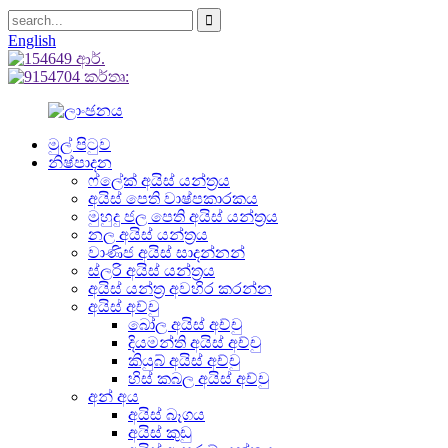
English
මුල් පිටුව
නිෂ්පාදන
ෆ්ලේක් අයිස් යන්ත්‍රය
අයිස් පෙති වාෂ්පකාරකය
මුහුදු ජල පෙති අයිස් යන්ත්‍රය
නල අයිස් යන්ත්‍රය
වාණිජ අයිස් සාදන්නන්
ස්ලරි අයිස් යන්ත්‍රය
අයිස් යන්ත්‍ර අවහිර කරන්න
අයිස් අච්චු
බෝල අයිස් අච්චු
දියමන්ති අයිස් අච්චු
කියුබ් අයිස් අච්චු
හිස් කබල අයිස් අච්චු
අන් අය
අයිස් බෑගය
අයිස් කුඩු