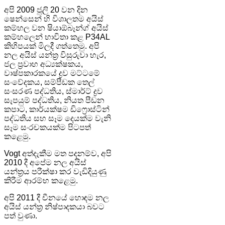
අපි 2009 ජූලි 20 වන දින
ෂෙන්සෙන් හි විශාලතම අයිස්
කම්හල වන ෂියාඕබෑන්ග් අයිස්
කම්හලෙන් භාවිතා කළ P34AL
කිහිපයක් මිලදී ගත්තෙමු. අපි
නල අයිස් යන්ත්‍ර විසුරුවා හැර,
ජල ප්‍රවාහ අධ්‍යක්ෂකය,
වාෂ්පකාරකයේ ද්‍රව මට්ටමේ
සංවේදකය, සම්පීඩක තෙල්
සංසරණ පද්ධතිය, ස්මාර්ට් ද්‍රව
සැපයුම් පද්ධතිය, නියත පීඩන
කපාට, කාර්යක්ෂම ඩිෆ්‍රොස්ටින්
පද්ධතිය සහ සෑම දෙයක්ම වැනි
සෑම සංරචකයක්ම පිටපත්
කළෙමු.
Vogt අත්දැකීම මත පදනම්ව, අපි
2010 දී අපේම නල අයිස්
යන්ත්‍රය පරීක්ෂා කර වැඩිදියුණු
කිරීම ආරම්භ කළෙමු.
අපි 2011 දී චීනයේ හොඳම නල
අයිස් යන්ත්‍ර නිෂ්පාදකයා බවට
පත් වුණා.