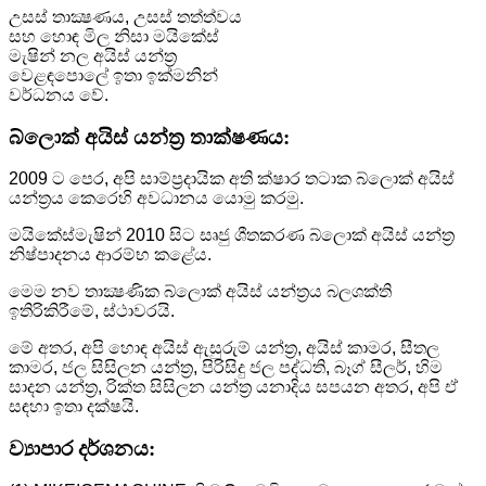
උසස් තාක්‍ෂණය, උසස් තත්ත්වය
සහ හොඳ මිල නිසා මයිකේස්
මැෂින් නල අයිස් යන්ත්‍ර
වෙළඳපොලේ ඉතා ඉක්මනින්
වර්ධනය වේ.
බ්ලොක් අයිස් යන්ත්‍ර තාක්ෂණය:
2009 ට පෙර, අපි සාම්ප්‍රදායික අති ක්ෂාර තටාක බ්ලොක් අයිස්
යන්ත්‍රය කෙරෙහි අවධානය යොමු කරමු.
මයිකේස්මැෂින් 2010 සිට සෘජු ශීතකරණ බ්ලොක් අයිස් යන්ත්‍ර
නිෂ්පාදනය ආරම්භ කළේය.
මෙම නව තාක්‍ෂණික බ්ලොක් අයිස් යන්ත්‍රය බලශක්ති
ඉතිරිකිරීමේ, ස්ථාවරයි.
මේ අතර, අපි හොඳ අයිස් ඇසුරුම් යන්ත්‍ර, අයිස් කාමර, සීතල
කාමර, ජල සිසිලන යන්ත්‍ර, පිරිසිදු ජල පද්ධති, බෑග් සීලර්, හිම
සාදන යන්ත්‍ර, රික්ත සිසිලන යන්ත්‍ර යනාදිය සපයන අතර, අපි ඒ
සඳහා ඉතා දක්ෂයි.
ව්‍යාපාර දර්ශනය: