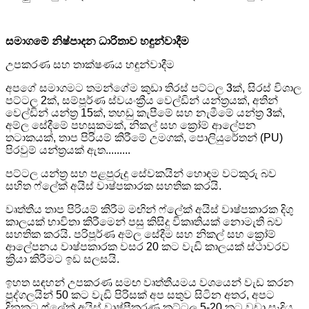
සමාගමේ නිෂ්පාදන ධාරිතාව හඳුන්වාදීම
උපකරණ සහ තාක්ෂණය හඳුන්වාදීම
අපගේ සමාගමට තමන්ගේම කුඩා තිරස් පට්ටල 3ක්, සිරස් විශාල
පට්ටල 2ක්, සම්පූර්ණ ස්වයංක්‍රීය වෙල්ඩින් යන්ත්‍රයක්, අතින්
වෙල්ඩින් යන්ත්‍ර 15ක්, තහඩු කැපීමේ සහ නැමීමේ යන්ත්‍ර 3ක්,
අම්ල සේදීමේ පහසුකමක්, නිකල් සහ ක්‍රෝම් ආලේපන
තටාකයක්, තාප පිරියම් කිරීමේ උමගක්, පොලියුරේතන් (PU)
පිරවුම් යන්ත්‍රයක් ඇත.........
පට්ටල යන්ත්‍ර සහ පළපුරුදු සේවකයින් හොඳම වටකුරු බව
සහිත ෆ්ලේක් අයිස් වාෂ්පකාරක සහතික කරයි.
වෘත්තීය තාප පිරියම් කිරීම මඟින් ෆ්ලේක් අයිස් වාෂ්පකාරක දිගු
කාලයක් භාවිතා කිරීමෙන් පසු කිසිදු විකෘතියක් නොමැති බව
සහතික කරයි. පරිපූර්ණ අම්ල සේදීම සහ නිකල් සහ ක්‍රෝම්
ආලේපනය වාෂ්පකාරක වසර 20 කට වැඩි කාලයක් ස්ථාවරව
ක්‍රියා කිරීමට ඉඩ සලසයි.
ඉහත සඳහන් උපකරණ සමඟ වෘත්තීයමය වශයෙන් වැඩ කරන
පුද්ගලයින් 50 කට වැඩි පිරිසක් අප සතුව සිටින අතර, අපට
දිනකට ෆ්ලේක් අයිස් වාෂ්පීකරණ කට්ටල 5-20 කට වඩා සෑදිය