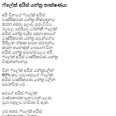
ෆ්ලේක් අයිස් යන්ත්‍ර තාක්ෂණය:
අපි චීනයේ ෆ්ලේක් අයිස්
වාෂ්පීකරණ යන්ත්‍ර නිෂ්පාදනය
කරන අතර, ලොව පුරා විවිධ
රටවල දේශීයව ටර්න්කී ෆ්ලේක්
අයිස් යන්ත්‍ර සෑදීම සඳහා අපගේ
වාෂ්පීකරණ යන්ත්‍ර ඔවුන්ගේම
සිසිලන ඒකක සමඟ සම්බන්ධ
කරන අනෙකුත් බොහෝ චීන
අයිස් යන්ත්‍ර සමාගම්වලට අපි
ෆ්ලේක් අයිස් වාෂ්පීකරණ යන්ත්‍ර
විකුණන්නෙමු.
චීන ෆ්ලේක් අයිස් යන්ත්‍රවලින්
60% කට වඩා අපගේ ෆ්ලේක්
අයිස් වාෂ්පීකරණ යන්ත්‍ර වලින්
සමන්විත වේ.
අපගේ අයිස් ෆ්ලේක්
වාෂ්පකාරක දැනටමත් ලොව
පුරා බහුලව භාවිතා වී ඇත.
මේ අතර, ෆ්ලේක් අයිස්
වාෂ්පකාරකයේ තාප