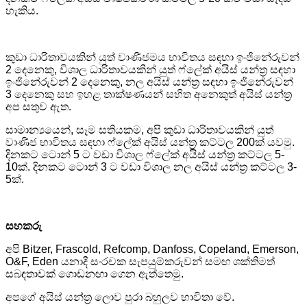
හැකිය.
කුඩා ධාරිතාවයකින් යුත් වාණිජමය භාවිතය සඳහා ඉංජිනේරුවන්
2 දෙනෙකු, විශාල ධාරිතාවයකින් යුත් ෆ්ලේක් අයිස් යන්ත්‍ර සඳහා
ඉංජිනේරුවන් 2 දෙනෙකු, නල අයිස් යන්ත්‍ර සඳහා ඉංජිනේරුවන්
3 දෙනෙකු සහ ඉහළ තාක්ෂණයන් සහිත අනෙකුත් අයිස් යන්ත්‍ර
අප සතුව ඇත.
සාමාන්‍යයෙන්, සෑම සතියකම, අපි කුඩා ධාරිතාවයකින් යුත්
වාණිජ භාවිතය සඳහා ෆ්ලේක් අයිස් යන්ත්‍ර කට්ටල 200ක් යවමු.
දිනකට ටොන් 5 ට වඩා විශාල ෆ්ලේක් අයිස් යන්ත්‍ර කට්ටල 5-
10ක්. දිනකට ටොන් 3 ට වඩා විශාල නල අයිස් යන්ත්‍ර කට්ටල 3-
5ක්.
සහකරු
අපි Bitzer, Frascold, Refcomp, Danfoss, Copeland, Emerson,
O&F, Eden යනාදී සංරචක සැපයුම්කරුවන් සමඟ ශක්තිමත්
සබඳතාවක් ගොඩනඟා ගෙන ඇත්තෙමු.
අපගේ අයිස් යන්ත්‍ර ලොව පුරා බහුලව භාවිතා වේ.