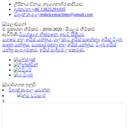
ලිපිනය:
චීනය, නැගෙනහිර ආසියාව
දුරකථන:
+86 13825291035
විද්‍යුත් තැපෑල:
mikeicemachine@gmail.com
© ප්‍රකාශන හිමිකම - 2010-2020 : සියලුම හිමිකම්
ඇවිරිණි.
විශේෂාංග නිෂ්පාදන
,
අඩවි සිතියම
හොඳම නල අයිස් යන්ත්‍රය
,
ගල් කැට අයිස් සාදන්නා
,
අයිස් ටියුබ්
සාදන යන්ත්‍රය
,
ව්‍යාපාර සඳහා නල අයිස් යන්ත්‍රය
,
ටියුබ් අයිස්
යන්ත්‍ර සැපයුම්කරු
,
අයිස් සෑදීමේ උපකරණ
,
විද්‍යුත් තැපෑල යවන්න
නම් වට්සැප්
x