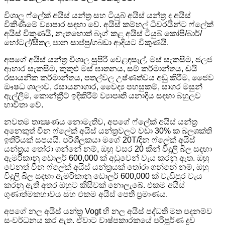
විශාල ෆ්ලේක් අයිස් යන්ත්‍ර සහ ටියුබ් අයිස් යන්ත්‍ර ද අයිස්
විකිණීමේ ව්‍යාපාර සඳහා වේ. අයිස් කම්හල් ධීවරයින්ට ෆ්ලේක්
අයිස් විකුණයි, නැතහොත් බෑග් කළ අයිස් ටියුබ් කෝපි/බාර්/
හෝටල්/සීතල පාන සාප්පු/ගබඩා ආදියට විකුණයි.
අපගේ අයිස් යන්ත්‍ර විශාල සුපිරි වෙළඳසැල්, මස් සැකසීම, ජලජ
ආහාර සැකසීම, කුකුළු මස් ඝාතනය, සම් කර්මාන්තය, ඩයි
රසායනික කර්මාන්තය, පතල්වල උෂ්ණත්වය අඩු කිරීම, ජෛව
ඖෂධ ශාලාව, රසායනාගාර, වෛද්‍ය පහසුකම්, සාගර මසුන්
ඇල්ලීම, කොන්ක්‍රීට් ඉදිකිරීම් ව්‍යාපෘති යනාදිය සඳහා බහුලව
භාවිතා වේ.
නවතම තාක්‍ෂණය නොමැතිව, අපගේ ෆ්ලේක් අයිස් යන්ත්‍ර
අනෙකුත් චීන ෆ්ලේක් අයිස් යන්ත්‍රවලට වඩා 30% ක බලශක්ති
ඉතිරියක් සපයයි. පරිශීලකයා මගේ 20T/දින ෆ්ලේක් අයිස්
යන්ත්‍රය තෝරා ගන්නේ නම්, ඔහු වසර 20 කින් විදුලි බිල සඳහා
ඇමරිකානු ඩොලර් 600,000 ක් අඩුවෙන් වැය කරනු ඇත. ඔහු
වෙනත් චීන ෆ්ලේක් අයිස් යන්ත්‍රයක් තෝරා ගන්නේ නම්, ඔහු
විදුලි බිල සඳහා ඇමරිකානු ඩොලර් 600,000 ක් වැඩිපුර වැය
කරනු ඇති අතර ඔහුට කිසිවක් නොලැබේ. එකම අයිස්
ගුණාත්මකභාවය සහ එකම අයිස් පෙති ප්‍රමාණය.
අපගේ නල අයිස් යන්ත්‍ර Vogt හි නල අයිස් පද්ධති මත පදනම්ව
සංවර්ධනය කර ඇත. ඒවාට වාෂ්පකාරකයේ පරිපූර්ණ ද්‍රව