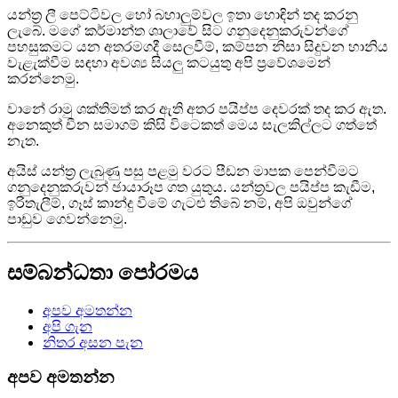
යන්ත්‍ර ලී පෙට්ටිවල හෝ බහාලුම්වල ඉතා හොඳින් තද කරනු
ලැබේ. මගේ කර්මාන්ත ශාලාවේ සිට ගනුදෙනුකරුවන්ගේ
පහසුකමට යන අතරමගදී සෙලවීම්, කම්පන නිසා සිදුවන හානිය
වැළැක්වීම සඳහා අවශ්‍ය සියලු කටයුතු අපි ප්‍රවේශමෙන්
කරන්නෙමු.
වානේ රාමු ශක්තිමත් කර ඇති අතර පයිප්ප දෙවරක් තද කර ඇත.
අනෙකුත් චීන සමාගම් කිසි විටෙකත් මෙය සැලකිල්ලට ගත්තේ
නැත.
අයිස් යන්ත්‍ර ලැබුණු පසු පළමු වරට පීඩන මාපක පෙන්වීමට
ගනුදෙනුකරුවන් ඡායාරූප ගත යුතුය. යන්ත්‍රවල පයිප්ප කැඩීම,
ඉරිතැලීම්, ගෑස් කාන්දු වීමේ ගැටළු තිබේ නම්, අපි ඔවුන්ගේ
පාඩුව ගෙවන්නෙමු.
සම්බන්ධතා පෝරමය
අපව අමතන්න
අපි ගැන
නිතර අසන පැන
අපව අමතන්න