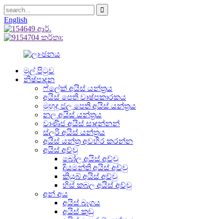
English
මුල් පිටුව
නිෂ්පාදන
ෆ්ලේක් අයිස් යන්ත්‍රය
අයිස් පෙති වාෂ්පකාරකය
මුහුදු ජල පෙති අයිස් යන්ත්‍රය
නල අයිස් යන්ත්‍රය
වාණිජ අයිස් සාදන්නන්
ස්ලරි අයිස් යන්ත්‍රය
අයිස් යන්ත්‍ර අවහිර කරන්න
අයිස් අච්චු
බෝල අයිස් අච්චු
දියමන්ති අයිස් අච්චු
කියුබ් අයිස් අච්චු
හිස් කබල අයිස් අච්චු
අන් අය
අයිස් බෑගය
අයිස් කුඩු