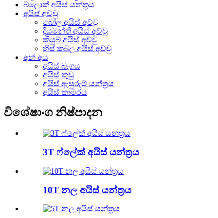
බ්ලොක් අයිස් යන්ත්‍රය
අයිස් අච්චු
බෝල අයිස් අච්චු
දියමන්ති අයිස් අච්චු
කියුබ් අයිස් අච්චු
හිස් කබල අයිස් අච්චු
අන් අය
අයිස් බෑගය
අයිස් කුඩු
අයිස් ඇසුරුම් යන්ත්‍රය
අයිස් කාමරය
විශේෂාංග නිෂ්පාදන
3T ෆ්ලේක් අයිස් යන්ත්‍රය
10T නල අයිස් යන්ත්‍රය