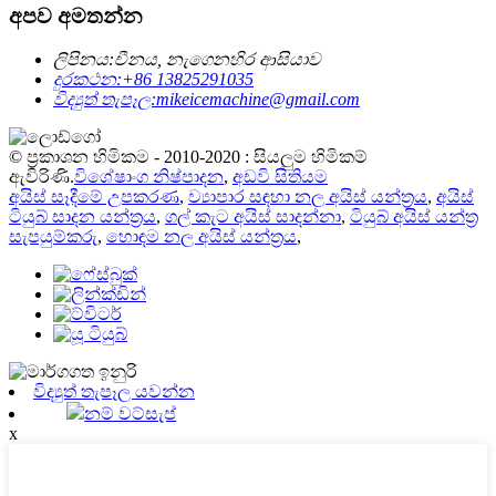
අපව අමතන්න
ලිපිනය:
චීනය, නැගෙනහිර ආසියාව
දුරකථන:
+86 13825291035
විද්‍යුත් තැපෑල:
mikeicemachine@gmail.com
© ප්‍රකාශන හිමිකම - 2010-2020 : සියලුම හිමිකම්
ඇවිරිණි.
විශේෂාංග නිෂ්පාදන
,
අඩවි සිතියම
අයිස් සෑදීමේ උපකරණ
,
ව්‍යාපාර සඳහා නල අයිස් යන්ත්‍රය
,
අයිස්
ටියුබ් සාදන යන්ත්‍රය
,
ගල් කැට අයිස් සාදන්නා
,
ටියුබ් අයිස් යන්ත්‍ර
සැපයුම්කරු
,
හොඳම නල අයිස් යන්ත්‍රය
,
විද්‍යුත් තැපෑල යවන්න
නම් වට්සැප්
x