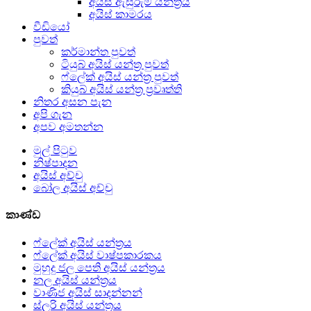
අයිස් ඇසුරුම් යන්ත්‍රය
අයිස් කාමරය
වීඩියෝ
පුවත්
කර්මාන්ත පුවත්
ටියුබ් අයිස් යන්ත්‍ර පුවත්
ෆ්ලේක් අයිස් යන්ත්‍ර පුවත්
කියුබ් අයිස් යන්ත්‍ර ප්‍රවෘත්ති
නිතර අසන පැන
අපි ගැන
අපව අමතන්න
මුල් පිටුව
නිෂ්පාදන
අයිස් අච්චු
බෝල අයිස් අච්චු
කාණ්ඩ
ෆ්ලේක් අයිස් යන්ත්‍රය
ෆ්ලේක් අයිස් වාෂ්පකාරකය
මුහුදු ජල පෙති අයිස් යන්ත්‍රය
නල අයිස් යන්ත්‍රය
වාණිජ අයිස් සාදන්නන්
ස්ලරි අයිස් යන්ත්‍රය