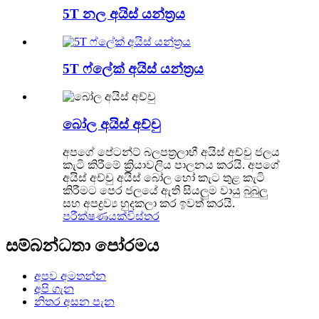
5T නල අයිස් යන්ත්‍රය
5T ෆ්ලේක් අයිස් යන්ත්‍රය
බෝල අයිස් අච්චු
අපගේ පේටන්ට් බලපත්‍රලාභී අයිස් අච්චු ජලය
කැටි කිරීමේ ක්‍රියාවලිය පාලනය කරයි. අපගේ
අයිස් අච්චු අයිස් බෝල හෝ කැට තුළ කැටි
කිරීමට පෙර ජලයේ ඇති සියලුම වායු බුබුලු
සහ අපද්‍රව්‍ය හුදකලා කර ඉවත් කරයි.
පරීක්ෂණයක්
විස්තර
සම්බන්ධතා පෝරමය
අපව අමතන්න
අපි ගැන
නිතර අසන පැන