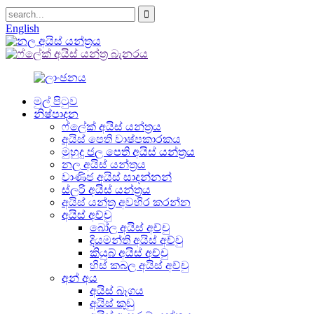
English
මුල් පිටුව
නිෂ්පාදන
ෆ්ලේක් අයිස් යන්ත්‍රය
අයිස් පෙති වාෂ්පකාරකය
මුහුදු ජල පෙති අයිස් යන්ත්‍රය
නල අයිස් යන්ත්‍රය
වාණිජ අයිස් සාදන්නන්
ස්ලරි අයිස් යන්ත්‍රය
අයිස් යන්ත්‍ර අවහිර කරන්න
අයිස් අච්චු
බෝල අයිස් අච්චු
දියමන්ති අයිස් අච්චු
කියුබ් අයිස් අච්චු
හිස් කබල අයිස් අච්චු
අන් අය
අයිස් බෑගය
අයිස් කුඩු