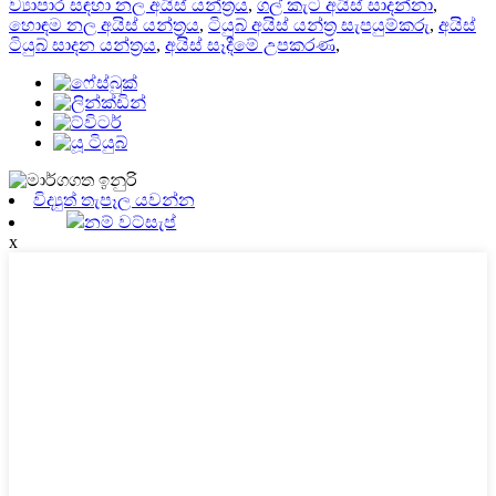
ව්‍යාපාර සඳහා නල අයිස් යන්ත්‍රය
,
ගල් කැට අයිස් සාදන්නා
,
හොඳම නල අයිස් යන්ත්‍රය
,
ටියුබ් අයිස් යන්ත්‍ර සැපයුම්කරු
,
අයිස්
ටියුබ් සාදන යන්ත්‍රය
,
අයිස් සෑදීමේ උපකරණ
,
විද්‍යුත් තැපෑල යවන්න
නම් වට්සැප්
x