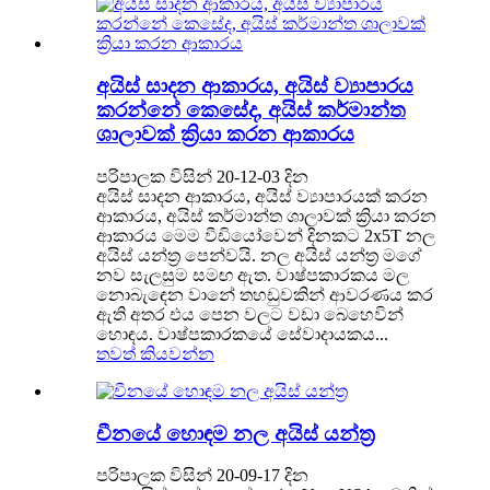
අයිස් සාදන ආකාරය, අයිස් ව්‍යාපාරය
කරන්නේ කෙසේද, අයිස් කර්මාන්ත
ශාලාවක් ක්‍රියා කරන ආකාරය
පරිපාලක විසින් 20-12-03 දින
අයිස් සාදන ආකාරය, අයිස් ව්‍යාපාරයක් කරන
ආකාරය, අයිස් කර්මාන්ත ශාලාවක් ක්‍රියා කරන
ආකාරය මෙම වීඩියෝවෙන් දිනකට 2x5T නල
අයිස් යන්ත්‍ර පෙන්වයි. නල අයිස් යන්ත්‍ර මගේ
නව සැලසුම සමඟ ඇත. වාෂ්පකාරකය මල
නොබැඳෙන වානේ තහඩුවකින් ආවරණය කර
ඇති අතර එය පෙන වලට වඩා බෙහෙවින්
හොඳය. වාෂ්පකාරකයේ සේවාදායකය...
තවත් කියවන්න
චීනයේ හොඳම නල අයිස් යන්ත්‍ර
පරිපාලක විසින් 20-09-17 දින