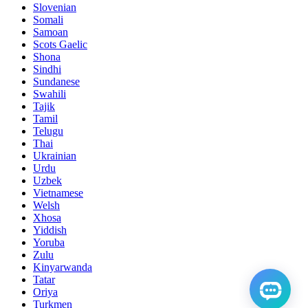
Slovenian
Somali
Samoan
Scots Gaelic
Shona
Sindhi
Sundanese
Swahili
Tajik
Tamil
Telugu
Thai
Ukrainian
Urdu
Uzbek
Vietnamese
Welsh
Xhosa
Yiddish
Yoruba
Zulu
Kinyarwanda
Tatar
Oriya
Turkmen