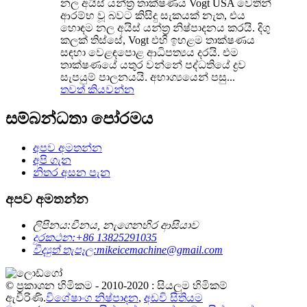
නල අයිස් යන්ත්‍ර තාක්ෂණය Vogt USA වෙතින්
ආරම්භ වූ බවට කිසිදු සැකයක් නැත, එය
හොඳම නල අයිස් යන්ත්‍ර නිෂ්පාදනය කරයි. දිගු
කලක් තිස්සේ, Vogt එහි ඉහළම තාක්ෂණය
සඳහා වෙළඳපොළ ආධිපත්‍යය දරයි. එම
තාක්ෂණයේ යතුර වන්නේ පද්ධතියේ ද්‍රව
සැපයුම් පාලනයයි. අභාග්‍යයෙන් පසු...
තවත් කියවන්න
සම්බන්ධතා පෝරමය
අපව අමතන්න
අපි ගැන
නිතර අසන පැන
අපව අමතන්න
ලිපිනය:
චීනය, නැගෙනහිර ආසියාව
දුරකථන:
+86 13825291035
විද්‍යුත් තැපෑල:
mikeicemachine@gmail.com
© ප්‍රකාශන හිමිකම - 2010-2020 : සියලුම හිමිකම්
ඇවිරිණි.
විශේෂාංග නිෂ්පාදන
,
අඩවි සිතියම