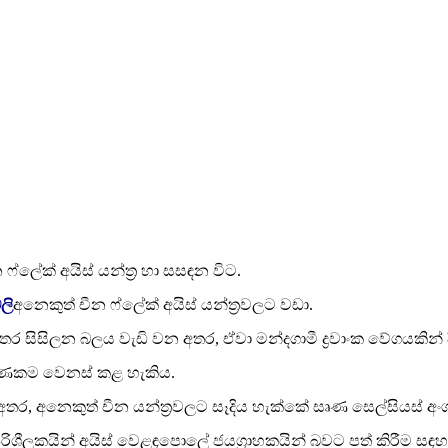
ෆ්ලේක් අයිස් යන්ත්‍ර හා සසඳන විට.
ලි
අනෙකුත් චීන ෆ්ලේක් අයිස් යන්ත්‍රවලට වඩා.
සිසිලන බලය වැඩි වන අතර, ඒවා මන්දගාමී ද්‍රවාංක වේගයකින් ද
් ඝණකම වෙනස් කළ හැකිය.
අතර, අනෙකුත් චීන යන්ත්‍රවලට සෑදිය හැක්කේ සෘණ සෙල්සියස් අං
රිශීලකයින් අයිස් වෙළඳපොලේ ජයග්‍රාහකයින් බවට පත් කිරීම සඳහ