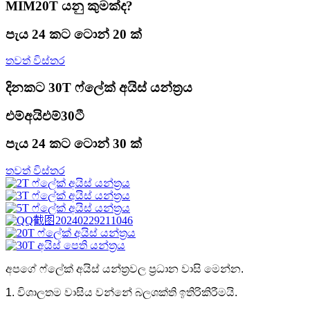
MIM20T යනු කුමක්ද?
පැය 24 කට ටොන් 20 ක්
තවත් විස්තර
දිනකට 30T ෆ්ලේක් අයිස් යන්ත්‍රය
එම්අයිඑම්30ටී
පැය 24 කට ටොන් 30 ක්
තවත් විස්තර
අපගේ ෆ්ලේක් අයිස් යන්ත්‍රවල ප්‍රධාන වාසි මෙන්න.
1. විශාලතම වාසිය වන්නේ බලශක්ති ඉතිරිකිරීමයි.