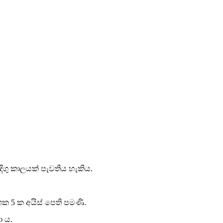
ිගු කාලයක් පැවතිය හැකිය.
ශක 5 ක අයිස් පෙති පමණි.
ා ය.