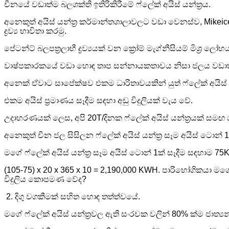
චීනයේ වඩාත්ම බලශක්ති ඉතිරිකිරීමේ ෆ්ලේක් අයිස් යන්ත්‍රය.
අනෙකුත් අයිස් යන්ත්‍ර කර්මාන්තශාලාවලට වඩා වෙනස්ව, Mikeic
ද්‍රව්‍ය භාවිතා කරමු.
පේටන්ට් බලපත්‍රලාභී ද්‍රව්‍යයක් වන ක්‍රෝම් මැග්නීසියම් මිශ
වාෂ්පකාරකයේ වඩා හොඳ තාප සන්නායකතාවය නිසා ජලය වඩාත්
අනෙක් ඒවාට සාපේක්ෂව එකම ධාරිතාවයකින් යුත් ෆ්ලේක් අයිස් 
එකම අයිස් ප්‍රමාණය සෑදීම සඳහා අඩු විදුලියක් වැය වේ.
උදාහරණයක් ලෙස, අපි 20T/දිනක ෆ්ලේක් අයිස් යන්ත්‍රයක් සම
අනෙකුත් චීන ජල සිසිලන ෆ්ලේක් අයිස් යන්ත්‍ර සෑම අයිස් ටොන
මගේ ෆ්ලේක් අයිස් යන්ත්‍ර සෑම අයිස් ටොන් 1ක් සෑදීම සඳහාම
(105-75) x 20 x 365 x 10 = 2,190,000 KWH. පාරිභෝගිකයා මගේ
විදුලිය කොපමණ වේද?
2. දිගු වගකීමක් සහිත හොඳ තත්ත්වයේ.
මගේ ෆ්ලේක් අයිස් යන්ත්‍රවල ඇති සංරචක වලින් 80% ක්ම ජාත්‍යන්