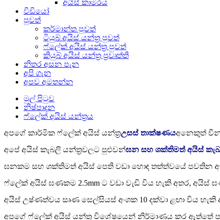
අයිස් කාමරය
වීඩියෝ
පුවත්
කර්මාන්ත පුවත්
ටියුබ් අයිස් යන්ත්‍ර පුවත්
ෆ්ලේක් අයිස් යන්ත්‍ර පුවත්
කියුබ් අයිස් යන්ත්‍ර ප්‍රවෘත්ති
නිතර අසන පැන
අපි ගැන
අපව අමතන්න
මුල් පිටුව
නිෂ්පාදන
ෆ්ලේක් අයිස් යන්ත්‍රය
අපගේ කාර්මික ෆ්ලේක් අයිස් යන්ත්‍ර
උසස් තාක්ෂණය
අනෙකුත් චීන 
අපේ අයිස් කැබලි යන්ත්‍රවලට පුළුවන්
ඝන සහ ශක්තිමත් අයිස් කැබ
ඝනකම සහ ශක්තිමත් අයිස් පෙති වඩා හොඳ තත්ත්වයේ පවතින අතර 
ෆ්ලේක් අයිස් ඝණකම 2.5mm ට වඩා වැඩි විය හැකි අතර, අයිස
අයිස් උෂ්ණත්වය සෘණ සෙල්සියස් අංශක 10 දක්වා ළඟා විය හැකි 
අපගේ ෆ්ලේක් අයිස් යන්ත්‍ර විශේෂයෙන් නිර්මාණය කර ඇත්තේ ප