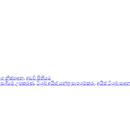
ංග නිෂ්පාදන
,
අඩවි සිතියම
් සෑදීමේ උපකරණ
,
ටියුබ් අයිස් යන්ත්‍ර සැපයුම්කරු
,
අයිස් ටියුබ් සාදන