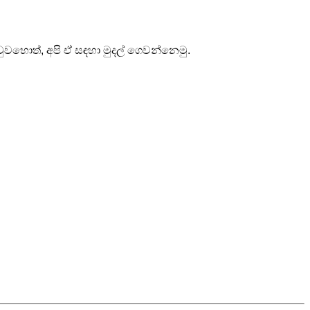
ුවහොත්, අපි ඒ සඳහා මුදල් ගෙවන්නෙමු.