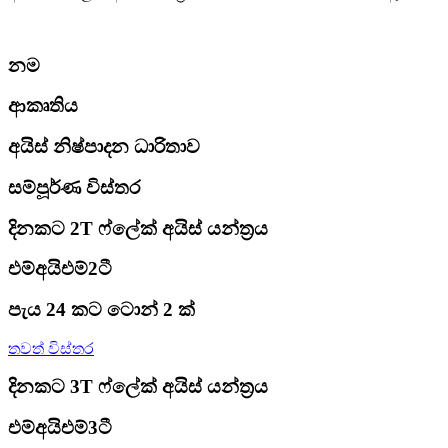
නම
ආකෘතිය
අයිස් නිෂ්පාදන ධාරිතාව
සම්පූර්ණ විස්තර
දිනකට 2T ෆ්ලේක් අයිස් යන්ත්‍රය
එම්අයිඑම්2ටී
පැය 24 කට ටොන් 2 ක්
තවත් විස්තර
දිනකට 3T ෆ්ලේක් අයිස් යන්ත්‍රය
එම්අයිඑම්3ටී