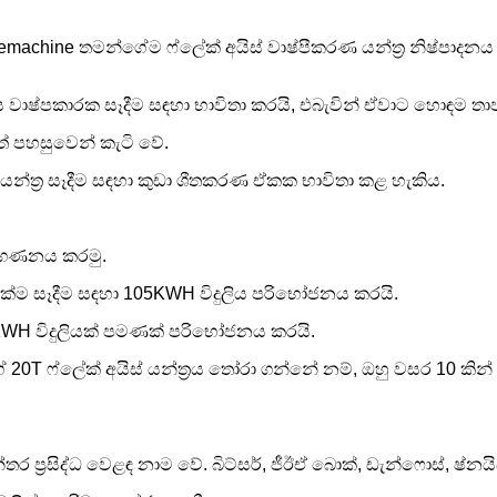
emachine තමන්ගේම ෆ්ලේක් අයිස් වාෂ්පීකරණ යන්ත්‍ර නිෂ්පාදනය
්‍ර ලෝහය වාෂ්පකාරක සෑදීම සඳහා භාවිතා කරයි, එබැවින් ඒවාට හොඳ
 පහසුවෙන් කැටි වේ.
යන්ත්‍ර සෑදීම සඳහා කුඩා ශීතකරණ ඒකක භාවිතා කළ හැකිය.
ඟ ගණනය කරමු.
් 1ක්ම සෑදීම සඳහා 105KWH විදුලිය පරිභෝජනය කරයි.
 75KWH විදුලියක් පමණක් පරිභෝජනය කරයි.
 20T ෆ්ලේක් අයිස් යන්ත්‍රය තෝරා ගන්නේ නම්, ඔහු වසර 10 කින්
තර ප්‍රසිද්ධ වෙළඳ නාම වේ. බිට්සර්, ජීඊඒ බොක්, ඩැන්ෆොස්, ෂ්නයි