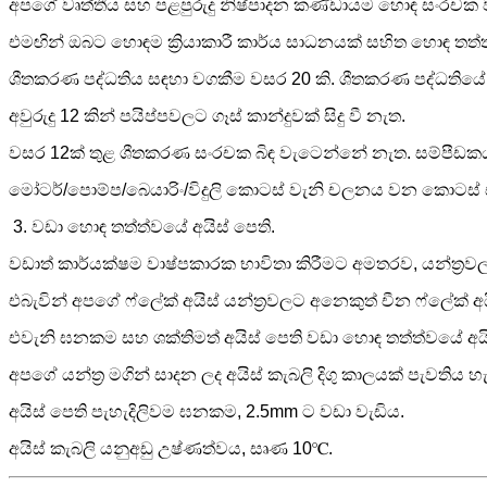
අපගේ වෘත්තීය සහ පළපුරුදු නිෂ්පාදන කණ්ඩායම හොඳ සංරචක වල
එමඟින් ඔබට හොඳම ක්‍රියාකාරී කාර්ය සාධනයක් සහිත හොඳ තත්ත
ශීතකරණ පද්ධතිය සඳහා වගකීම වසර 20 කි. ශීතකරණ පද්ධතියේ ක්
අවුරුදු 12 කින් පයිප්පවලට ගෑස් කාන්දුවක් සිදු වී නැත.
වසර 12ක් තුළ ශීතකරණ සංරචක බිඳ වැටෙන්නේ නැත. සම්පීඩකය/
මෝටර්/පොම්ප/බෙයාරිං/විදුලි කොටස් වැනි චලනය වන කොටස් 
3. වඩා හොඳ තත්ත්වයේ අයිස් පෙති.
වඩාත් කාර්යක්ෂම වාෂ්පකාරක භාවිතා කිරීමට අමතරව, යන්ත්‍රව
එබැවින් අපගේ ෆ්ලේක් අයිස් යන්ත්‍රවලට අනෙකුත් චීන ෆ්ලේක් අය
එවැනි ඝනකම සහ ශක්තිමත් අයිස් පෙති වඩා හොඳ තත්ත්වයේ අයි
අපගේ යන්ත්‍ර මගින් සාදන ලද අයිස් කැබලි දිගු කාලයක් පැවතිය 
අයිස් පෙති පැහැදිලිවම ඝනකම, 2.5mm ට වඩා වැඩිය.
අයිස් කැබලි යනු
අඩු උෂ්ණත්වය, සෘණ 10℃.