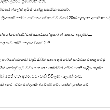
ින් උපරිම ප්‍රයෝජන ගනී.
්වයේ ෆ්ලේක් අයිස් යන්ත්‍ර සහතික කෙරේ.
‍රියාකාරී කාර්ය සාධනය වෙනස් වී වසර 20ක් ඇතුළත අසාමාන්‍ය ව
කන්ඩෙන්සර්/වාෂ්පකාරකය/ප්‍රසාරණ කපාට ඇතුළුව....
සඳහා වගකීම් කාලය වසර 2 කි.
ල කාර්යක්ෂමතාව වැඩි කිරීම සඳහා අපි තවත් සංරචක එකතු කරමු.
ිස් යන්ත්‍රවලට වඩා ඝන සහ ශක්තිමත් අයිස් පෙති සෑදිය හැකිය.
ස් පෙති වන අතර, ඒවා වැඩි සිසිලන බලයක් ඇත.
හැකි අතර, ඒවා මන්දගාමී දියවීමේ වේගයකින් යුක්ත වේ.