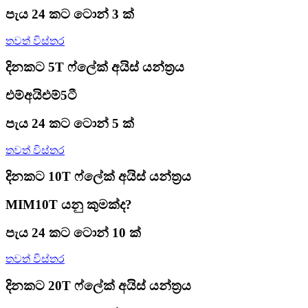
පැය 24 කට ටොන් 3 ක්
තවත් විස්තර
දිනකට 5T ෆ්ලේක් අයිස් යන්ත්‍රය
එම්අයිඑම්5ටී
පැය 24 කට ටොන් 5 ක්
තවත් විස්තර
දිනකට 10T ෆ්ලේක් අයිස් යන්ත්‍රය
MIM10T යනු කුමක්ද?
පැය 24 කට ටොන් 10 ක්
තවත් විස්තර
දිනකට 20T ෆ්ලේක් අයිස් යන්ත්‍රය