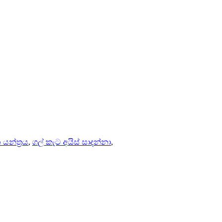
 යන්ත්‍රය
,
ගල් කැට අයිස් සාදන්නා
,