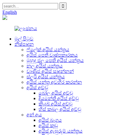
English
මුල් පිටුව
නිෂ්පාදන
ෆ්ලේක් අයිස් යන්ත්‍රය
අයිස් පෙති වාෂ්පකාරකය
මුහුදු ජල පෙති අයිස් යන්ත්‍රය
නල අයිස් යන්ත්‍රය
වාණිජ අයිස් සාදන්නන්
ස්ලරි අයිස් යන්ත්‍රය
අයිස් යන්ත්‍ර අවහිර කරන්න
අයිස් අච්චු
බෝල අයිස් අච්චු
දියමන්ති අයිස් අච්චු
කියුබ් අයිස් අච්චු
හිස් කබල අයිස් අච්චු
අන් අය
අයිස් බෑගය
අයිස් කුඩු
අයිස් ඇසුරුම් යන්ත්‍රය