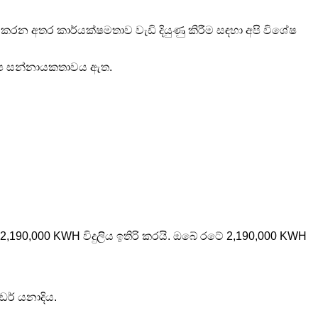
 කරන අතර කාර්යක්ෂමතාව වැඩි දියුණු කිරීම සඳහා අපි විශේෂ
ම තාප සන්නායකතාවය ඇත.
 2,190,000 KWH විදුලිය ඉතිරි කරයි. ඔබේ රටේ 2,190,000 KWH
ඩර් යනාදිය.