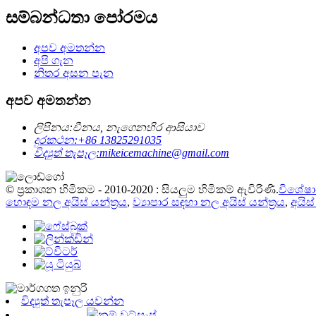
සම්බන්ධතා පෝරමය
අපව අමතන්න
අපි ගැන
නිතර අසන පැන
අපව අමතන්න
ලිපිනය:
චීනය, නැගෙනහිර ආසියාව
දුරකථන:
+86 13825291035
විද්‍යුත් තැපෑල:
mikeicemachine@gmail.com
© ප්‍රකාශන හිමිකම - 2010-2020 : සියලුම හිමිකම් ඇවිරිණි.
විශේෂා
හොඳම නල අයිස් යන්ත්‍රය
,
ව්‍යාපාර සඳහා නල අයිස් යන්ත්‍රය
,
අයිස
විද්‍යුත් තැපෑල යවන්න
නම් වට්සැප්