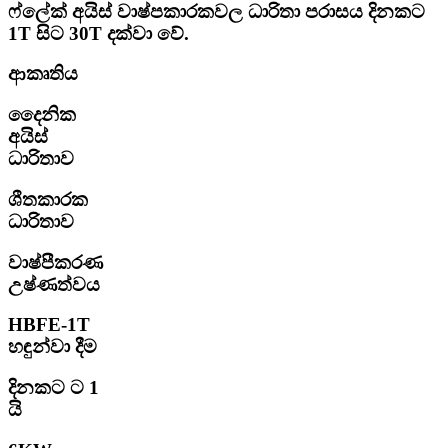
ෆ්ලේක් අයිස් වාෂ්පකාරකවල ධාරිතා පරාසය දිනකට
1T සිට 30T දක්වා වේ.
ආකෘතිය
දෛනික
අයිස්
ධාරිතාව
ශීතකාරක
ධාරිතාව
වාෂ්පීකරණ
උෂ්ණත්වය
HBFE-1T
හඳුන්වා දීම
දිනකට ට 1
යි