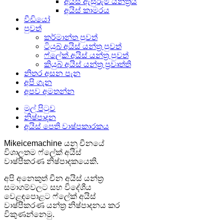
අයිස් ඇසුරුම් යන්ත්‍රය
අයිස් කාමරය
වීඩියෝ
පුවත්
කර්මාන්ත පුවත්
ටියුබ් අයිස් යන්ත්‍ර පුවත්
ෆ්ලේක් අයිස් යන්ත්‍ර පුවත්
කියුබ් අයිස් යන්ත්‍ර ප්‍රවෘත්ති
නිතර අසන පැන
අපි ගැන
අපව අමතන්න
මුල් පිටුව
නිෂ්පාදන
අයිස් පෙති වාෂ්පකාරකය
Mikeicemachine යනු චීනයේ
විශාලතම ෆ්ලේක් අයිස්
වාෂ්පීකරණ නිෂ්පාදකයෙකි.
අපි අනෙකුත් චීන අයිස් යන්ත්‍ර
සමාගම්වලට සහ විදේශීය
වෙළඳපොළට ෆ්ලේක් අයිස්
වාෂ්පීකරණ යන්ත්‍ර නිෂ්පාදනය කර
විකුණන්නෙමු.