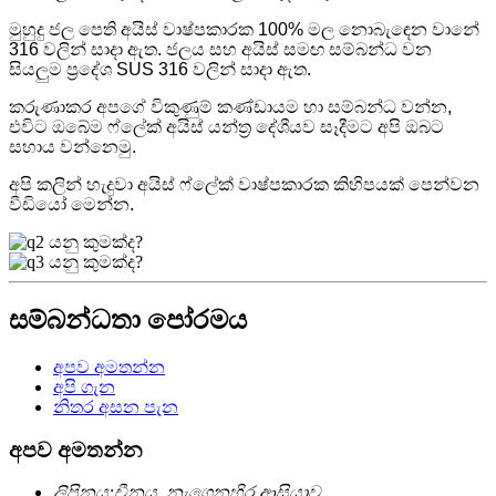
මුහුදු ජල පෙති අයිස් වාෂ්පකාරක 100% මල නොබැඳෙන වානේ
316 වලින් සාදා ඇත. ජලය සහ අයිස් සමඟ සම්බන්ධ වන
සියලුම ප්‍රදේශ SUS 316 වලින් සාදා ඇත.
කරුණාකර අපගේ විකුණුම් කණ්ඩායම හා සම්බන්ධ වන්න,
එවිට ඔබේම ෆ්ලේක් අයිස් යන්ත්‍ර දේශීයව සෑදීමට අපි ඔබට
සහාය වන්නෙමු.
අපි කලින් හැදුවා අයිස් ෆ්ලේක් වාෂ්පකාරක කිහිපයක් පෙන්වන
වීඩියෝ මෙන්න.
සම්බන්ධතා පෝරමය
අපව අමතන්න
අපි ගැන
නිතර අසන පැන
අපව අමතන්න
ලිපිනය:
චීනය, නැගෙනහිර ආසියාව