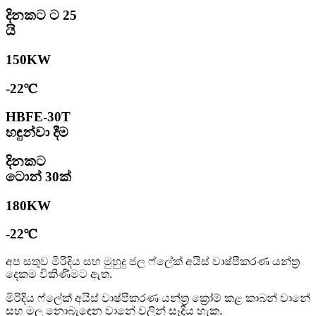
දිනකට ට 25
යි
150KW
-22℃
HBFE-30T
හඳුන්වා දීම
දිනකට
ටොන් 30ක්
180KW
-22℃
අප සතුව මිරිදිය සහ මුහුදු ජල ෆ්ලේක් අයිස් වාෂ්පීකරණ යන්ත්‍ර
දෙකම විකිණීමට ඇත.
මිරිදිය ෆ්ලේක් අයිස් වාෂ්පීකරණ යන්ත්‍ර ක්‍රෝම් කළ කාබන් වානේ
සහ මල නොබැඳෙන වානේ වලින් සෑදිය හැක.