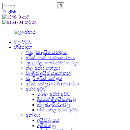
English
මුල් පිටුව
නිෂ්පාදන
ෆ්ලේක් අයිස් යන්ත්‍රය
අයිස් පෙති වාෂ්පකාරකය
මුහුදු ජල පෙති අයිස් යන්ත්‍රය
නල අයිස් යන්ත්‍රය
වාණිජ අයිස් සාදන්නන්
ස්ලරි අයිස් යන්ත්‍රය
අයිස් යන්ත්‍ර අවහිර කරන්න
අයිස් අච්චු
බෝල අයිස් අච්චු
දියමන්ති අයිස් අච්චු
කියුබ් අයිස් අච්චු
හිස් කබල අයිස් අච්චු
අන් අය
අයිස් බෑගය
අයිස් කුඩු