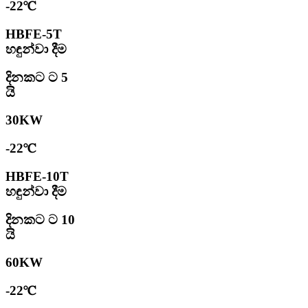
-22℃
HBFE-5T
හඳුන්වා දීම
දිනකට ට 5
යි
30KW
-22℃
HBFE-10T
හඳුන්වා දීම
දිනකට ට 10
යි
60KW
-22℃