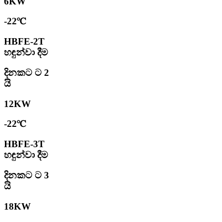
6KW
-22℃
HBFE-2T
හඳුන්වා දීම
දිනකට ට 2
යි
12KW
-22℃
HBFE-3T
හඳුන්වා දීම
දිනකට ට 3
යි
18KW