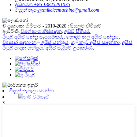
දුරකථන:
+86 13825291035
විද්‍යුත් තැපෑල:
mikeicemachine@gmail.com
© ප්‍රකාශන හිමිකම - 2010-2020 : සියලුම හිමිකම්
ඇවිරිණි.
විශේෂාංග නිෂ්පාදන
,
අඩවි සිතියම
ටියුබ් අයිස් යන්ත්‍ර සැපයුම්කරු
,
හොඳම නල අයිස් යන්ත්‍රය
,
ව්‍යාපාර සඳහා නල අයිස් යන්ත්‍රය
,
ගල් කැට අයිස් සාදන්නා
,
අයිස්
ටියුබ් සාදන යන්ත්‍රය
,
අයිස් සෑදීමේ උපකරණ
,
විද්‍යුත් තැපෑල යවන්න
නම් වට්සැප්
x