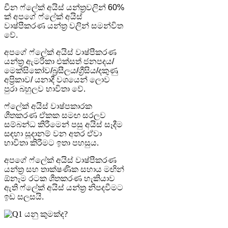
චීන ෆ්ලේක් අයිස් යන්ත්‍රවලින් 60%
ක් අපගේ ෆ්ලේක් අයිස්
වාෂ්පීකරණ යන්ත්‍ර වලින් සමන්විත
වේ.
අපගේ ෆ්ලේක් අයිස් වාෂ්පීකරණ
යන්ත්‍ර ඇමරිකා එක්සත් ජනපදය/
මෙක්සිකෝව/බ්‍රසීලය/ග්‍රීසිය/දකුණු
අප්‍රිකාව/ යනාදී වශයෙන් ලොව
පුරා බහුලව භාවිතා වේ.
ෆ්ලේක් අයිස් වාෂ්පකාරක
ශීතකරණ ඒකක සමඟ සරලව
සම්බන්ධ කිරීමෙන් පසු අයිස් සෑදීම
සඳහා සූදානම් වන අතර ඒවා
භාවිතා කිරීමට ඉතා පහසුය.
අපගේ ෆ්ලේක් අයිස් වාෂ්පීකරණ
යන්ත්‍ර සහ තාක්ෂණික සහාය මඟින්
ඕනෑම රටක ශීතකරණ හැකියාව
ඇති ෆ්ලේක් අයිස් යන්ත්‍ර නිපදවීමට
ඉඩ සලසයි.