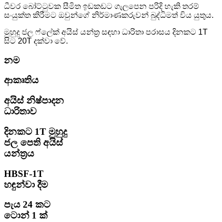
ධීවර බෝට්ටුවක සීමිත ඉඩකඩට ගැලපෙන පරිදි හැකි තරම්
සංයුක්ත කිරීමට ඔවුන්ගේ නිර්මාණකරුවන් බුද්ධිමත් විය යුතුය.
මුහුදු ජල ෆ්ලේක් අයිස් යන්ත්‍ර සඳහා ධාරිතා පරාසය දිනකට 1T
සිට 20T දක්වා වේ.
නම
ආකෘතිය
අයිස් නිෂ්පාදන
ධාරිතාව
දිනකට 1T මුහුදු
ජල පෙති අයිස්
යන්ත්‍රය
HBSF-1T
හඳුන්වා දීම
පැය 24 කට
ටොන් 1 ක්