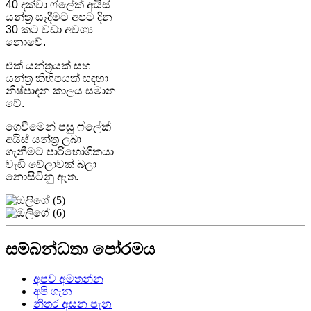
40 දක්වා ෆ්ලේක් අයිස්
යන්ත්‍ර සෑදීමට අපට දින
30 කට වඩා අවශ්‍ය
නොවේ.
එක් යන්ත්‍රයක් සහ
යන්ත්‍ර කිහිපයක් සඳහා
නිෂ්පාදන කාලය සමාන
වේ.
ගෙවීමෙන් පසු ෆ්ලේක්
අයිස් යන්ත්‍ර ලබා
ගැනීමට පාරිභෝගිකයා
වැඩි වේලාවක් බලා
නොසිටිනු ඇත.
සම්බන්ධතා පෝරමය
අපව අමතන්න
අපි ගැන
නිතර අසන පැන