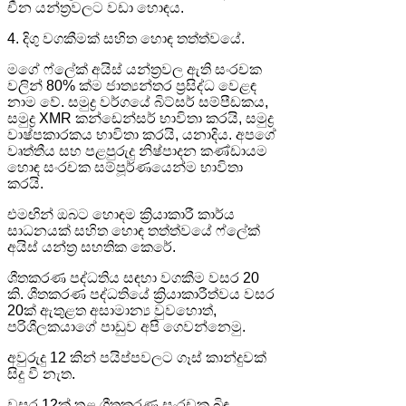
චීන යන්ත්‍රවලට වඩා හොඳය.
4. දිගු වගකීමක් සහිත හොඳ තත්ත්වයේ.
මගේ ෆ්ලේක් අයිස් යන්ත්‍රවල ඇති සංරචක
වලින් 80% ක්ම ජාත්‍යන්තර ප්‍රසිද්ධ වෙළඳ
නාම වේ. සමුද්‍ර වර්ගයේ බිට්සර් සම්පීඩකය,
සමුද්‍ර XMR කන්ඩෙන්සර් භාවිතා කරයි, සමුද්‍ර
වාෂ්පකාරකය භාවිතා කරයි, යනාදිය. අපගේ
වෘත්තීය සහ පළපුරුදු නිෂ්පාදන කණ්ඩායම
හොඳ සංරචක සම්පූර්ණයෙන්ම භාවිතා
කරයි.
එමඟින් ඔබට හොඳම ක්‍රියාකාරී කාර්ය
සාධනයක් සහිත හොඳ තත්ත්වයේ ෆ්ලේක්
අයිස් යන්ත්‍ර සහතික කෙරේ.
ශීතකරණ පද්ධතිය සඳහා වගකීම වසර 20
කි. ශීතකරණ පද්ධතියේ ක්‍රියාකාරීත්වය වසර
20ක් ඇතුළත අසාමාන්‍ය වුවහොත්,
පරිශීලකයාගේ පාඩුව අපි ගෙවන්නෙමු.
අවුරුදු 12 කින් පයිප්පවලට ගෑස් කාන්දුවක්
සිදු වී නැත.
වසර 12ක් තුළ ශීතකරණ සංරචක බිඳ