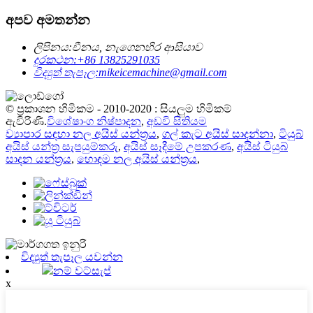
අපව අමතන්න
ලිපිනය:
චීනය, නැගෙනහිර ආසියාව
දුරකථන:
+86 13825291035
විද්‍යුත් තැපෑල:
mikeicemachine@gmail.com
© ප්‍රකාශන හිමිකම - 2010-2020 : සියලුම හිමිකම්
ඇවිරිණි.
විශේෂාංග නිෂ්පාදන
,
අඩවි සිතියම
ව්‍යාපාර සඳහා නල අයිස් යන්ත්‍රය
,
ගල් කැට අයිස් සාදන්නා
,
ටියුබ්
අයිස් යන්ත්‍ර සැපයුම්කරු
,
අයිස් සෑදීමේ උපකරණ
,
අයිස් ටියුබ්
සාදන යන්ත්‍රය
,
හොඳම නල අයිස් යන්ත්‍රය
,
විද්‍යුත් තැපෑල යවන්න
නම් වට්සැප්
x