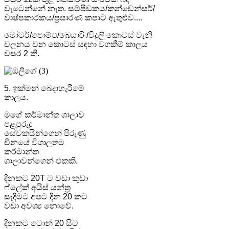
වැටෙන්නේ නැත. සම්පීඩකය/කන්ඩෙන්සර්/
වාෂ්පකාරකය/ප්‍රසාරණ කපාට ඇතුළුව....
මෝටර්/පොම්ප/බෙයාරිං/විදුලි කොටස් වැනි
චලනය වන කොටස් සඳහා වගකීම් කාලය
වසර 2 කි.
5. ඉක්මන් බෙදාහැරීමේ
කාලය.
මගේ කර්මාන්ත ශාලාව
පළපුරුදු
සේවකයින්ගෙන් පිරුණු
චීනයේ විශාලතම
කර්මාන්ත
ශාලාවන්ගෙන් එකකි.
දිනකට 20T ට වඩා කුඩා
ෆ්ලේක් අයිස් යන්ත්‍ර
සෑදීමට අපට දින 20 කට
වඩා අවශ්‍ය නොවේ.
දිනකට ටොන් 20 සිට