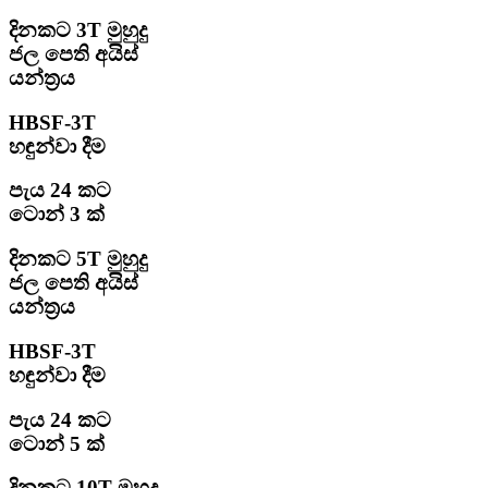
දිනකට 3T මුහුදු
ජල පෙති අයිස්
යන්ත්‍රය
HBSF-3T
හඳුන්වා දීම
පැය 24 කට
ටොන් 3 ක්
දිනකට 5T මුහුදු
ජල පෙති අයිස්
යන්ත්‍රය
HBSF-3T
හඳුන්වා දීම
පැය 24 කට
ටොන් 5 ක්
දිනකට 10T මුහුදු