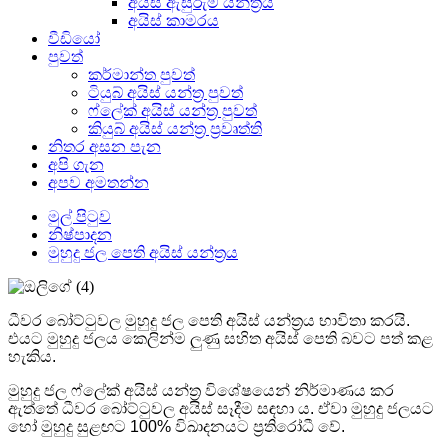
අයිස් ඇසුරුම් යන්ත්‍රය
අයිස් කාමරය
වීඩියෝ
පුවත්
කර්මාන්ත පුවත්
ටියුබ් අයිස් යන්ත්‍ර පුවත්
ෆ්ලේක් අයිස් යන්ත්‍ර පුවත්
කියුබ් අයිස් යන්ත්‍ර ප්‍රවෘත්ති
නිතර අසන පැන
අපි ගැන
අපව අමතන්න
මුල් පිටුව
නිෂ්පාදන
මුහුදු ජල පෙති අයිස් යන්ත්‍රය
ධීවර බෝට්ටුවල මුහුදු ජල පෙති අයිස් යන්ත්‍රය භාවිතා කරයි.
එයට මුහුදු ජලය කෙලින්ම ලුණු සහිත අයිස් පෙති බවට පත් කළ
හැකිය.
මුහුදු ජල ෆ්ලේක් අයිස් යන්ත්‍ර විශේෂයෙන් නිර්මාණය කර
ඇත්තේ ධීවර බෝට්ටුවල අයිස් සෑදීම සඳහා ය. ඒවා මුහුදු ජලයට
හෝ මුහුදු සුළඟට 100% විඛාදනයට ප්‍රතිරෝධී වේ.