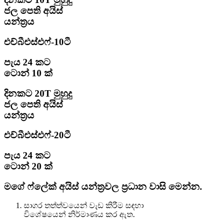
ජල පෙති අයිස්
යන්ත්‍රය
එච්බීඑස්එෆ්-10ටී
පැය 24 කට
ටොන් 10 ක්
දිනකට 20T මුහුදු
ජල පෙති අයිස්
යන්ත්‍රය
එච්බීඑස්එෆ්-20ටී
පැය 24 කට
ටොන් 20 ක්
මගේ ෆ්ලේක් අයිස් යන්ත්‍රවල ප්‍රධාන වාසි මෙන්න.
සාගර තත්ත්වයෙන් වැඩ කිරීම සඳහා
විශේෂයෙන් නිර්මාණය කර ඇත.