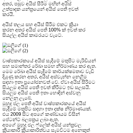
අතර, පසුව අයිස් සීරීම මඟින් අයිස්
උත්පාදක යන්ත්‍රයෙන් අයිස් පෙති ඉවත්
කරයි.
අයිස් තලය සහ අයිස් සීරීම එකට ක්‍රියා
කරන අතර අයිස් පෙති 100% ක් ඉවත් කර
සියල්ල අයිස් කාමරයට වැටේ.
වාෂ්පකාරකයේ අයිස් සෑදීමේ මතුපිට මැරිඩියන්
සහ සමාන්තර රේඛා සමඟ නිර්මාණය කර ඇත.
මෙම රේඛා අයිස් සෑදීමේ කාර්යක්ෂමතාව වැඩි
දියුණු කරන අතර, අයිස් අස්වැන්න නෙළීම
සඳහා ඉතා ප්‍රයෝජනවත් වේ. ඒවා අයිස් සීරීමට
සියලුම අයිස් පෙති ඉවත් කිරීමට ඉඩ සලසයි.
සියලුම අයිස් පෙති ඉතා හොඳින් අස්වනු
නෙලනු ලැබේ.
මුහුදු ජල පෙති අයිස් වාෂ්පකාරකයේ අයිස්
සෑදීමේ මතුපිට සඳහා ඉතා දක්ෂ නිර්මාණයක්.
එය 2009 සිට අපගේ කණ්ඩායම විසින්
පේටන්ට් බලපත්‍රය ලබා ඇත.
අපගේ මුහුදු ජල ෆ්ලේක් අයිස් යන්ත්‍රවල
ක්‍රියාකාරී ක්‍රියාකාරිත්වය සැමවිටම අනෙකුත්