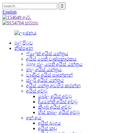
English
මුල් පිටුව
නිෂ්පාදන
ෆ්ලේක් අයිස් යන්ත්‍රය
අයිස් පෙති වාෂ්පකාරකය
මුහුදු ජල පෙති අයිස් යන්ත්‍රය
නල අයිස් යන්ත්‍රය
වාණිජ අයිස් සාදන්නන්
ස්ලරි අයිස් යන්ත්‍රය
අයිස් යන්ත්‍ර අවහිර කරන්න
අයිස් අච්චු
බෝල අයිස් අච්චු
දියමන්ති අයිස් අච්චු
කියුබ් අයිස් අච්චු
හිස් කබල අයිස් අච්චු
අන් අය
අයිස් බෑගය
අයිස් කුඩු