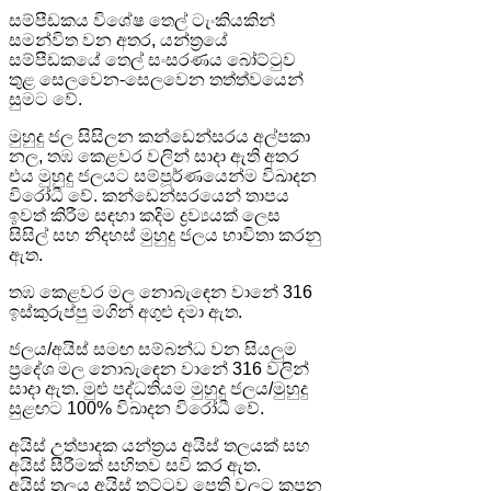
සම්පීඩකය විශේෂ තෙල් ටැංකියකින්
සමන්විත වන අතර, යන්ත්‍රයේ
සම්පීඩකයේ තෙල් සංසරණය බෝට්ටුව
තුළ සෙලවෙන-සෙලවෙන තත්ත්වයෙන්
සුමට වේ.
මුහුදු ජල සිසිලන කන්ඩෙන්සරය අල්පකා
නල, තඹ කෙළවර වලින් සාදා ඇති අතර
එය මුහුදු ජලයට සම්පූර්ණයෙන්ම විඛාදන
විරෝධී වේ. කන්ඩෙන්සරයෙන් තාපය
ඉවත් කිරීම සඳහා කදිම ද්‍රව්‍යයක් ලෙස
සිසිල් සහ නිදහස් මුහුදු ජලය භාවිතා කරනු
ඇත.
තඹ කෙළවර මල නොබැඳෙන වානේ 316
ඉස්කුරුප්පු මගින් අගුළු දමා ඇත.
ජලය/අයිස් සමඟ සම්බන්ධ වන සියලුම
ප්‍රදේශ මල නොබැඳෙන වානේ 316 වලින්
සාදා ඇත. මුළු පද්ධතියම මුහුදු ජලය/මුහුදු
සුළඟට 100% විඛාදන විරෝධී වේ.
අයිස් උත්පාදක යන්ත්‍රය අයිස් තලයක් සහ
අයිස් සීරීමක් සහිතව සවි කර ඇත.
අයිස් තලය අයිස් තට්ටුව පෙති වලට කපන