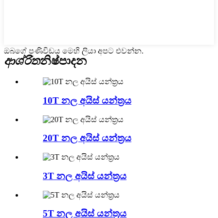
ඔබගේ පණිවිඩය මෙහි ලියා අපට එවන්න.
ආශ්රිත
නිෂ්පාදන
10T නල අයිස් යන්ත්‍රය
20T නල අයිස් යන්ත්‍රය
3T නල අයිස් යන්ත්‍රය
5T නල අයිස් යන්ත්‍රය