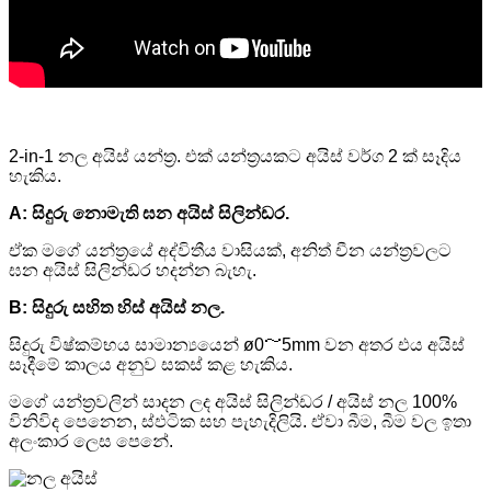
2-in-1 නල අයිස් යන්ත්‍ර. එක් යන්ත්‍රයකට අයිස් වර්ග 2 ක් සෑදිය
හැකිය.
A: සිදුරු නොමැති ඝන අයිස් සිලින්ඩර.
ඒක මගේ යන්ත්‍රයේ අද්විතීය වාසියක්, අනිත් චීන යන්ත්‍රවලට
ඝන අයිස් සිලින්ඩර හදන්න බැහැ.
B: සිදුරු සහිත හිස් අයිස් නල.
සිදුරු විෂ්කම්භය සාමාන්‍යයෙන් ø0～5mm වන අතර එය අයිස්
සෑදීමේ කාලය අනුව සකස් කළ හැකිය.
මගේ යන්ත්‍රවලින් සාදන ලද අයිස් සිලින්ඩර / අයිස් නල 100%
විනිවිද පෙනෙන, ස්ඵටික සහ පැහැදිලියි. ඒවා බීම, බීම වල ඉතා
අලංකාර ලෙස පෙනේ.