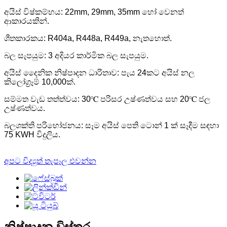
අයිස් විෂ්කම්භය: 22mm, 29mm, 35mm හෝ වෙනත්
ආකාරයකින්.
ශීතකාරකය: R404a, R448a, R449a, නැතහොත්.
බල සැපයුම: 3 අදියර කාර්මික බල සැපයුම.
අයිස් දෛනික නිෂ්පාදන ධාරිතාව: පැය 24කට අයිස් නල
කිලෝග්‍රෑම් 10,000ක්.
සම්මත වැඩ තත්ත්වය: 30℃ පරිසර උෂ්ණත්වය සහ 20℃ ජල
උෂ්ණත්වය.
බලශක්ති පරිභෝජනය: සෑම අයිස් පෙති ටොන් 1 ක් සෑදීම සඳහා
75 KWH විදුලිය.
අපට විද්‍යුත් තැපෑල එවන්න
නිෂ්පාදන විස්තර