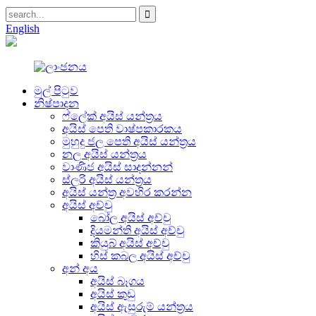
English
මුල් පිටුව
නිෂ්පාදන
ෆ්ලේක් අයිස් යන්ත්‍රය
අයිස් පෙති වාෂ්පකාරකය
මුහුදු ජල පෙති අයිස් යන්ත්‍රය
නල අයිස් යන්ත්‍රය
වාණිජ අයිස් සාදන්නන්
ස්ලරි අයිස් යන්ත්‍රය
අයිස් යන්ත්‍ර අවහිර කරන්න
අයිස් අච්චු
බෝල අයිස් අච්චු
දියමන්ති අයිස් අච්චු
කියුබ් අයිස් අච්චු
හිස් කබල අයිස් අච්චු
අන් අය
අයිස් බෑගය
අයිස් කුඩු
අයිස් ඇසුරුම් යන්ත්‍රය