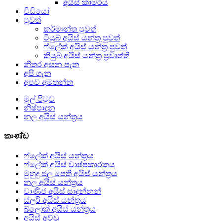
අයිස් කාමරය
වීඩියෝ
පුවත්
කර්මාන්ත පුවත්
ටියුබ් අයිස් යන්ත්‍ර පුවත්
ෆ්ලේක් අයිස් යන්ත්‍ර පුවත්
කියුබ් අයිස් යන්ත්‍ර ප්‍රවෘත්ති
නිතර අසන පැන
අපි ගැන
අපව අමතන්න
මුල් පිටුව
නිෂ්පාදන
නල අයිස් යන්ත්‍රය
කාණ්ඩ
ෆ්ලේක් අයිස් යන්ත්‍රය
ෆ්ලේක් අයිස් වාෂ්පකාරකය
මුහුදු ජල පෙති අයිස් යන්ත්‍රය
නල අයිස් යන්ත්‍රය
වාණිජ අයිස් සාදන්නන්
ස්ලරි අයිස් යන්ත්‍රය
බ්ලොක් අයිස් යන්ත්‍රය
අයිස් අච්චු