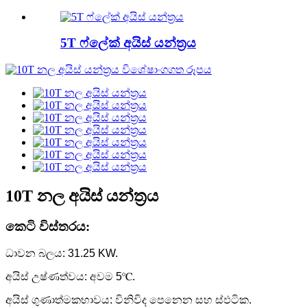
5T ෆ්ලේක් අයිස් යන්ත්‍රය
10T නල අයිස් යන්ත්‍රය
කෙටි විස්තරය:
ධාවන බලය: 31.25 KW.
අයිස් උෂ්ණත්වය: අවම 5℃.
අයිස් ගුණාත්මකභාවය: විනිවිද පෙනෙන සහ ස්ඵටික.