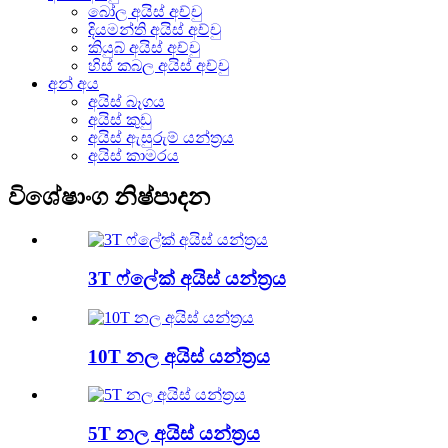
බෝල අයිස් අච්චු
දියමන්ති අයිස් අච්චු
කියුබ් අයිස් අච්චු
හිස් කබල අයිස් අච්චු
අන් අය
අයිස් බෑගය
අයිස් කුඩු
අයිස් ඇසුරුම් යන්ත්‍රය
අයිස් කාමරය
විශේෂාංග නිෂ්පාදන
3T ෆ්ලේක් අයිස් යන්ත්‍රය
10T නල අයිස් යන්ත්‍රය
5T නල අයිස් යන්ත්‍රය