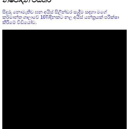
සිදුරු නොමැතිව ඝන අයිස් සිලින්ඩර සෑදීම සඳහා මගේ
කර්මාන්ත ශාලාවේ 10T/දිනකට නල අයිස් යන්ත්‍රයක් පරීක්ෂා
කිරීමේ වීඩියෝව.