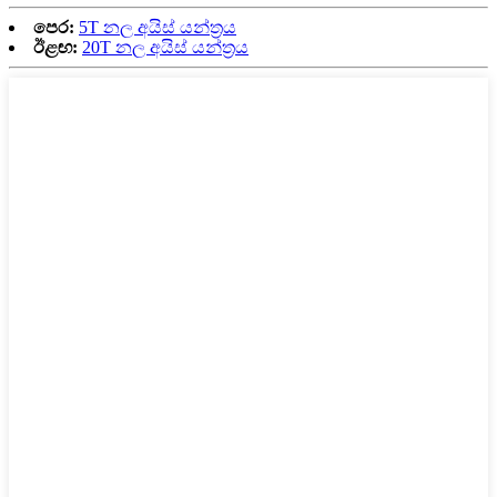
පෙර:
5T නල අයිස් යන්ත්‍රය
ඊළඟ:
20T නල අයිස් යන්ත්‍රය