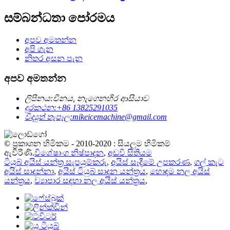
සම්බන්ධතා පෝරමය
අපව අමතන්න
අපි ගැන
නිතර අසන පැන
අපව අමතන්න
ලිපිනය:
චීනය, නැගෙනහිර ආසියාව
දුරකථන:
+86 13825291035
විද්‍යුත් තැපෑල:
mikeicemachine@gmail.com
© ප්‍රකාශන හිමිකම - 2010-2020 : සියලුම හිමිකම්
ඇවිරිණි.
විශේෂාංග නිෂ්පාදන
,
අඩවි සිතියම
ටියුබ් අයිස් යන්ත්‍ර සැපයුම්කරු
,
අයිස් සෑදීමේ උපකරණ
,
ගල් කැට
අයිස් සාදන්නා
,
අයිස් ටියුබ් සාදන යන්ත්‍රය
,
හොඳම නල අයිස්
යන්ත්‍රය
,
ව්‍යාපාර සඳහා නල අයිස් යන්ත්‍රය
,