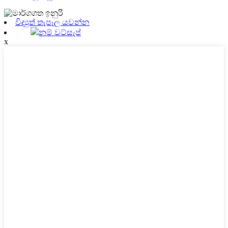
විද්‍යුත් තැපෑල යවන්න
නම් වට්සැප්
x